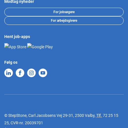
Modtag nyheder
For jobsøgere
For arbejdsgivere
Hent job-apps
Følg os
© StepStone, Carl Jacobsens Vej 29-31, 2500 Valby,
Tlf.
72 25 15
25
, CVR-nr. 20039701