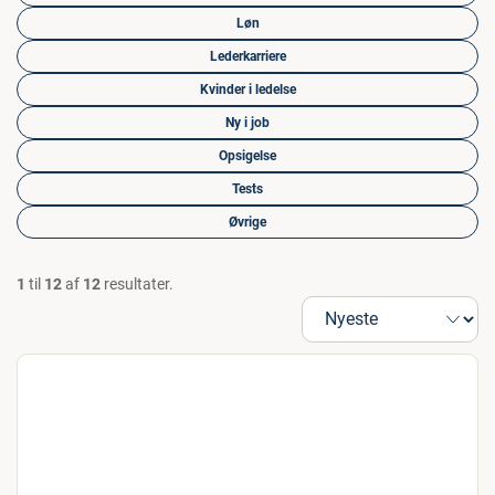
Løn
Lederkarriere
Kvinder i ledelse
Ny i job
Opsigelse
Tests
Øvrige
1
til
12
af
12
resultater.