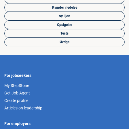
Kvinder i ledelse
Ny i job
Opsigelse
Tests
Øvrige
For jobseekers
My StepStone
Get Job Agent
Create profile
Articles on leadership
For employers