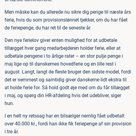
Men måske kan du allerede nu sikre dig penge til næste års
ferie, hvis du som provisionslønnet tjekker, om du har fået
de feriepenge, du har ret til de seneste år.
Den nye ferielov giver enten mulighed for at udbetale
tillægget hver gang medarbejderen holder ferie, eller at
udbetale pengene i to årlige rater – en stor pulje penge i
maj lige op til danskernes hovedferie og en lille rest i
august. Langt, langt de fleste bruger den sidste model, fordi
det er nemmest og samtidig giver danskerne lidt ekstra til
at holde ferie for. Så hold godt øje med om du får tillægget
i maj, og spørg din HR-afdeling hvis det udebliver, siger
hun.
I en helt ny retssag har en bilsælger nemlig fået udbetalt
over 40.000 kr., fordi han ikke fik feriepenge af sin provision
i tre år.