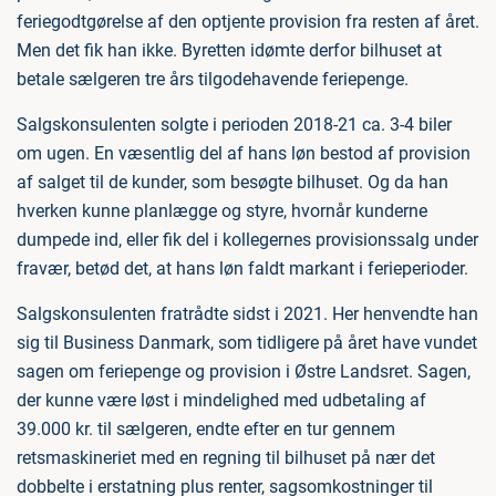
feriegodtgørelse af den optjente provision fra resten af året.
Men det fik han ikke. Byretten idømte derfor bilhuset at
betale sælgeren tre års tilgodehavende feriepenge.
Salgskonsulenten solgte i perioden 2018-21 ca. 3-4 biler
om ugen. En væsentlig del af hans løn bestod af provision
af salget til de kunder, som besøgte bilhuset. Og da han
hverken kunne planlægge og styre, hvornår kunderne
dumpede ind, eller fik del i kollegernes provisionssalg under
fravær, betød det, at hans løn faldt markant i ferieperioder.
Salgskonsulenten fratrådte sidst i 2021. Her henvendte han
sig til Business Danmark, som tidligere på året have vundet
sagen om feriepenge og provision i Østre Landsret. Sagen,
der kunne være løst i mindelighed med udbetaling af
39.000 kr. til sælgeren, endte efter en tur gennem
retsmaskineriet med en regning til bilhuset på nær det
dobbelte i erstatning plus renter, sagsomkostninger til