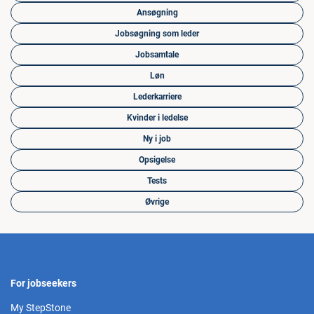
Ansøgning
Jobsøgning som leder
Jobsamtale
Løn
Lederkarriere
Kvinder i ledelse
Ny i job
Opsigelse
Tests
Øvrige
For jobseekers
My StepStone