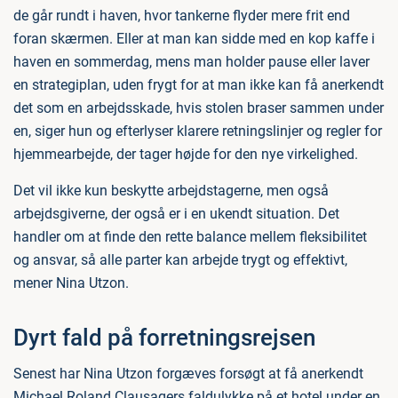
de går rundt i haven, hvor tankerne flyder mere frit end
foran skærmen. Eller at man kan sidde med en kop kaffe i
haven en sommerdag, mens man holder pause eller laver
en strategiplan, uden frygt for at man ikke kan få anerkendt
det som en arbejdsskade, hvis stolen braser sammen under
en, siger hun og efterlyser klarere retningslinjer og regler for
hjemmearbejde, der tager højde for den nye virkelighed.
Det vil ikke kun beskytte arbejdstagerne, men også
arbejdsgiverne, der også er i en ukendt situation. Det
handler om at finde den rette balance mellem fleksibilitet
og ansvar, så alle parter kan arbejde trygt og effektivt,
mener Nina Utzon.
Dyrt fald på forretningsrejsen
Senest har Nina Utzon forgæves forsøgt at få anerkendt
Michael Roland Clausagers faldulykke på et hotel under en