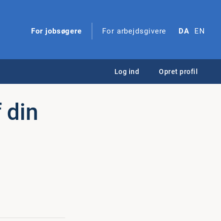
For jobsøgere
For arbejdsgivere
DA
EN
Log ind
Opret profil
f din