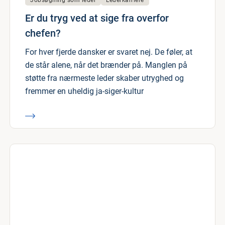
Jobsøgning som leder
Lederkarriere
Er du tryg ved at sige fra overfor
chefen?
For hver fjerde dansker er svaret nej. De føler, at
de står alene, når det brænder på. Manglen på
støtte fra nærmeste leder skaber utryghed og
fremmer en uheldig ja-siger-kultur