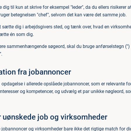
ig til kun at skrive for eksempel "leder", da du ellers risikerer at
ruger betegnelsen "chef", selvom det kan være det samme job.
at sætte dig i arbejdsgivers sted, og tænk over, hvad en virksom
sætte én som dig.
e flere sammenhængende søgeord, skal du bruge anførselstegn ("
".
ration fra jobannoncer
opdagelse i allerede opslåede jobannoncer, som er relevante for
 interesser og kompetencer, og udvælg et par unikke nøgleord, som
ér uønskede job og virksomheder
jobannoncer og virksomheder bare ikke det rigtige match for dig