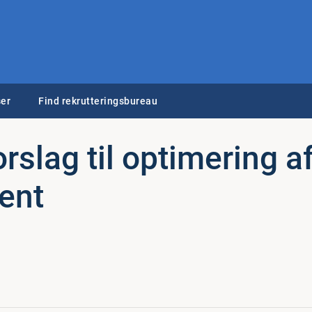
er
Find rekrutteringsbureau
slag til op­ti­me­ring a
ent