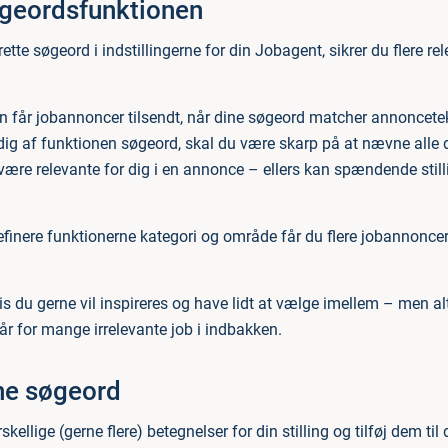
øgeordsfunktionen
ette søgeord i indstillingerne for din Jobagent, sikrer du flere rel
n får jobannoncer tilsendt, når dine søgeord matcher annoncetek
 dig af funktionen søgeord, skal du være skarp på at nævne alle 
ære relevante for dig i en annonce – ellers kan spændende stil
finere funktionerne kategori og område får du flere jobannoncer
vis du gerne vil inspireres og have lidt at vælge imellem – men a
år for mange irrelevante job i indbakken.
ine søgeord
kellige (gerne flere) betegnelser for din stilling og tilføj dem til