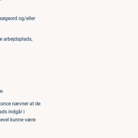
 søgeord og/eller
e arbejdsplads,
e.
nnonce nævner at de
ads indgår i
gevel kunne være