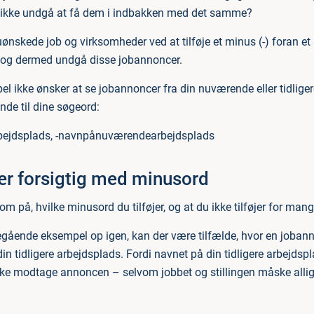
r ikke undgå at få dem i indbakken med det samme?
ønskede job og virksomheder ved at tilføje et minus (-) foran et
og dermed undgå disse jobannoncer.
el ikke ønsker at se jobannoncer fra din nuværende eller tidliger
ende til dine søgeord:
rbejdsplads, -navnpånuværendearbejdsplads
ær forsigtig med minusord
på, hvilke minusord du tilføjer, og at du ikke tilføjer for mang
regående eksempel op igen, kan der være tilfælde, hvor en joba
 tidligere arbejdsplads. Fordi navnet på din tidligere arbejdspl
kke modtage annoncen – selvom jobbet og stillingen måske alli