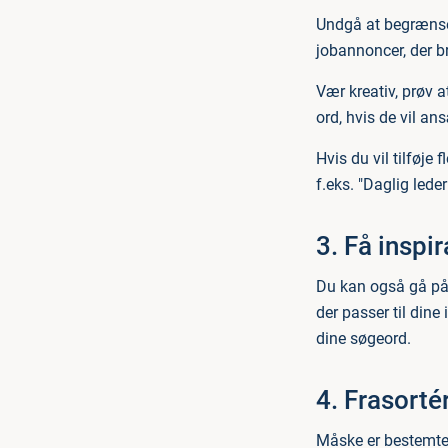
Undgå at begrænse d
jobannoncer, der b
Vær kreativ, prøv 
ord, hvis de vil an
Hvis du vil tilføj
f.eks. "Daglig leder
3. Få inspi
Du kan også gå på 
der passer til dine
dine søgeord.
4. Frasort
Måske er bestemte 