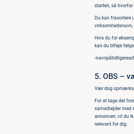
starten, så hvorfo
Du kan frasortere u
virksomhedsnavn, 
Hvis du for eksemp
kan du tilføje følg
-navnpåtidligerea
5. OBS – v
Vær dog opmærksom 
For at tage det fo
samarbejder med din
annoncen, vil du i
relevant for dig.