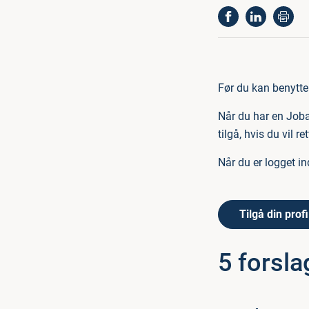
Før du kan benytte 
Når du har en Joba
tilgå, hvis du vil r
Når du er logget ind
Tilgå din profi
5 forsla