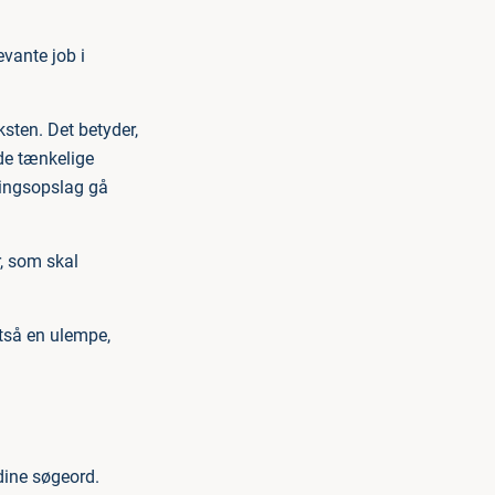
evante job i
sten. Det betyder,
de tænkelige
lingsopslag gå
, som skal
ltså en ulempe,
 dine søgeord.