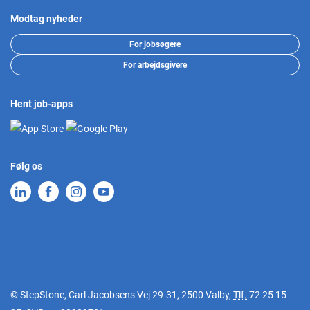
Modtag nyheder
For jobsøgere
For arbejdsgivere
Hent job-apps
Følg os
© StepStone, Carl Jacobsens Vej 29-31, 2500 Valby,
Tlf.
72 25 15