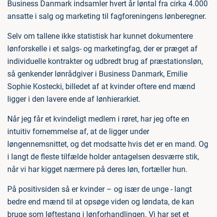
Business Danmark indsamler hvert år løntal fra cirka 4.000
ansatte i salg og marketing til fagforeningens lønberegner.
Selv om tallene ikke statistisk har kunnet dokumentere
lønforskelle i et salgs- og marketingfag, der er præget af
individuelle kontrakter og udbredt brug af præstationsløn,
så genkender lønrådgiver i Business Danmark, Emilie
Sophie Kostecki, billedet af at kvinder oftere end mænd
ligger i den lavere ende af lønhierarkiet.
Når jeg får et kvindeligt medlem i røret, har jeg ofte en
intuitiv fornemmelse af, at de ligger under
løngennemsnittet, og det modsatte hvis det er en mand. Og
i langt de fleste tilfælde holder antagelsen desværre stik,
når vi har kigget nærmere på deres løn, fortæller hun.
På positivsiden så er kvinder – og især de unge - langt
bedre end mænd til at opsøge viden og løndata, de kan
bruge som løftestang i lønforhandlingen. Vi har set et