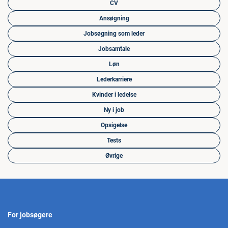
CV
Ansøgning
Jobsøgning som leder
Jobsamtale
Løn
Lederkarriere
Kvinder i ledelse
Ny i job
Opsigelse
Tests
Øvrige
For jobsøgere