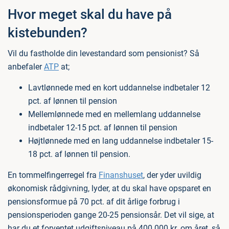
Hvor meget skal du have på
kistebunden?
Vil du fastholde din levestandard som pensionist? Så
anbefaler
ATP
at;
Lavtlønnede med en kort uddannelse indbetaler 12
pct. af lønnen til pension
Mellemlønnede med en mellemlang uddannelse
indbetaler 12-15 pct. af lønnen til pension
Højtlønnede med en lang uddannelse indbetaler 15-
18 pct. af lønnen til pension.
En tommelfingerregel fra
Finanshuset
, der yder uvildig
økonomisk rådgivning, lyder, at du skal have opsparet en
pensionsformue på 70 pct. af dit årlige forbrug i
pensionsperioden gange 20-25 pensionsår. Det vil sige, at
har du et forventet udgiftsniveau på 400.000 kr. om året, så