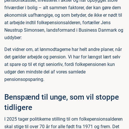
pensionskasser, investeret i aktier og har opbygget store
friværdier i bolig – alt sammen faktorer, der kan gøre dem
økonomisk uafhængige, og som betyder, de ikke er nødt til
at arbejde indtil folkepensionsalderen, fortæller Jens
Neustrup Simonsen, landsformand i Business Danmark og
uddyber:
Det vidner om, at lønmodtagerne har helt andre planer, når
det gælder arbejde og pension. Vi har for længst lært selv
at spare op til et rigt seniorliv, fordi folkepensionen kun
udgør den mindste del af vores samlede
pensionsopsparing.
Benspænd til unge, som vil stoppe
tidligere
I 2025 tager politikerne stilling til om folkepensionsalderen
skal stige til over 70 år for alle født fra 1971 og frem. Det