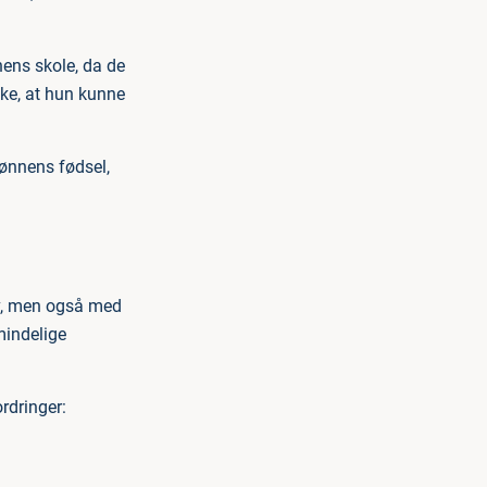
ens skole, da de
kke, at hun kunne
sønnens fødsel,
lv, men også med
mindelige
rdringer: