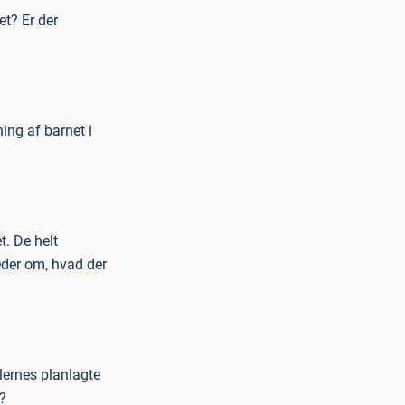
et? Er der
ning af barnet i
t. De helt
eder om, hvad der
olernes planlagte
b?