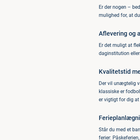
Er der nogen – beds
mulighed for, at 
Aflevering og 
Er det muligt at fl
daginstitution elle
Kvalitetstid m
Der vil unægtelig v
klassiske er fodbo
er vigtigt for dig at
Ferieplanlægn
Står du med et barn
ferier: Påskeferien,