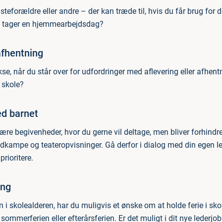
teforældre eller andre – der kan træde til, hvis du får brug for d
du tager en hjemmearbejdsdag?
afhentning
ekse, når du står over for udfordringer med aflevering eller afhent
r skole?
ed barnet
ære begivenheder, hvor du gerne vil deltage, men bliver forhindre
ldkampe og teateropvisninger. Gå derfor i dialog med din egen l
 prioritere.
ing
 i skolealderen, har du muligvis et ønske om at holde ferie i sk
 sommerferien eller efterårsferien. Er det muligt i dit nye lederjo