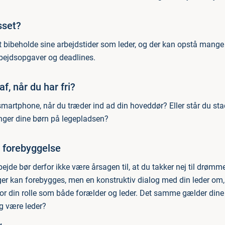
sset?
at bibeholde sine arbejdstider som leder, og der kan opstå mang
bejdsopgaver og deadlines.
f, når du har fri?
martphone, når du træder ind ad din hoveddør? Eller står du stad
nger dine børn på legepladsen?
 forebyggelse
jde bør derfor ikke være årsagen til, at du takker nej til drømm
nger kan forebygges, men en konstruktiv dialog med din leder om,
or din rolle som både forælder og leder. Det samme gælder dine 
eg være leder?