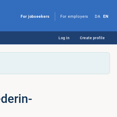
For jobseekers
For employers
DA
EN
Log in
Create profile
de­rin­