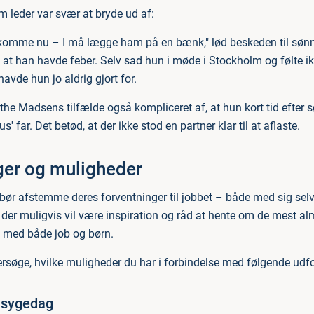
m leder var svær at bryde ud af:
 komme nu – I må lægge ham på en bænk," lød beskeden til sønn
, at han havde feber. Selv sad hun i møde i Stockholm og følte i
havde hun jo aldrig gjort for.
rthe Madsens tilfælde også kompliceret af, at hun kort tid efter 
s' far. Det betød, at der ikke stod en partner klar til at aflaste.
ger og muligheder
ør afstemme deres forventninger til jobbet – både med sig se
 der muligvis vil være inspiration og råd at hente om de mest al
iv med både job og børn.
ersøge, hvilke muligheder du har i forbindelse med følgende udfo
e sygedag