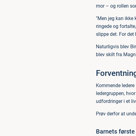
mor – og rollen so
"Men jeg kan ikke
ringede og fortalte
slippe det. For det 
Naturligvis blev Bi
blev skilt fra Magnu
Forventnin
Kommende ledere b
ledergruppen, hvor
udfordringer i et l
Prøv derfor at und
Barnets først