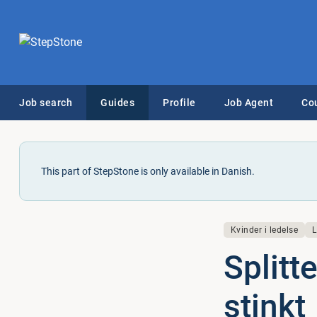
Job search
Guides
Profile
Job Agent
Co
This part of StepStone is only available in Danish.
Kvinder i ledelse
L
Splitt
stinkt