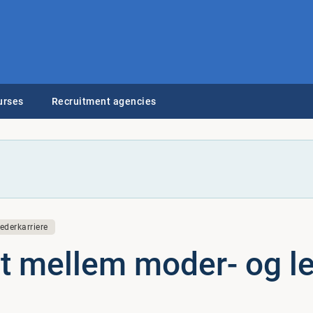
urses
Recruitment agencies
ederkarriere
et mellem moder- og le­