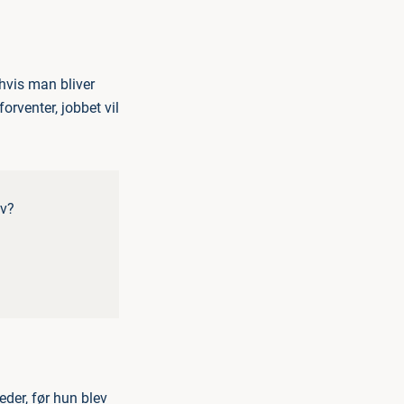
hvis man bliver
orventer, jobbet vil
lv?
eder, før hun blev