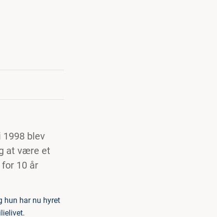
i 1998 blev
g at være et
for 10 år
g hun har nu hyret
ielivet.