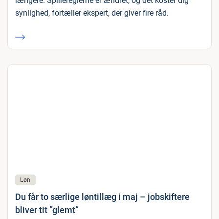
længere. Spillereglerne er ændret, og det koster dig
synlighed, fortæller ekspert, der giver fire råd.
Løn
Du får to særlige løntillæg i maj – jobskiftere
bliver tit ”glemt”