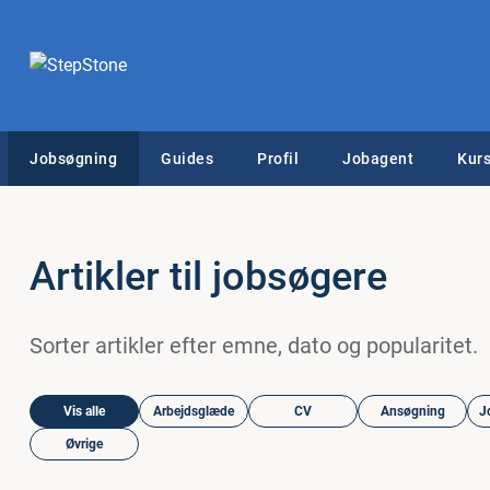
Jobsøgning
Guides
Profil
Jobagent
Kurs
Artikler til jobsøgere
Sorter artikler efter emne, dato og popularitet.
Vis alle
Arbejdsglæde
CV
Ansøgning
J
Øvrige