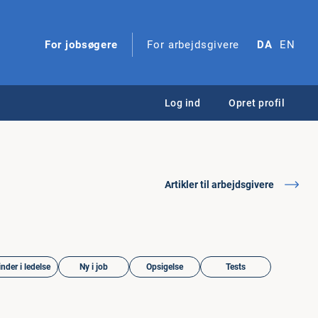
For jobsøgere
For arbejdsgivere
DA
EN
Log ind
Opret profil
Artikler til arbejdsgivere
nder i ledelse
Ny i job
Opsigelse
Tests