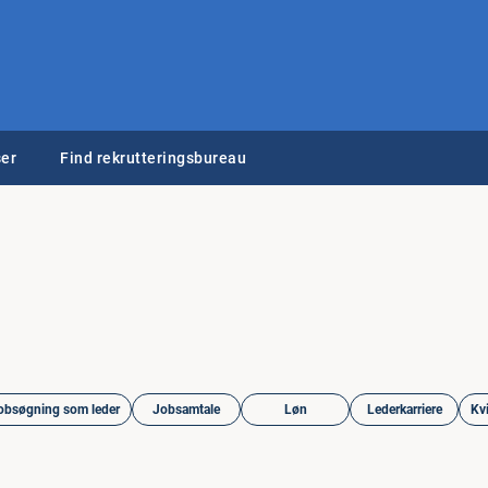
er
Find rekrutteringsbureau
obsøgning som leder
Jobsamtale
Løn
Lederkarriere
Kvi